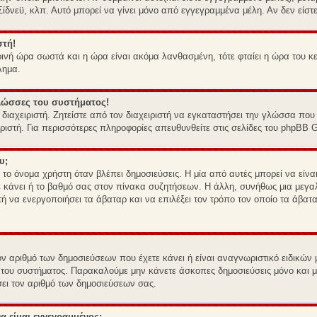
 Σίδνεϋ, κλπ. Αυτό μπορεί να γίνει μόνο από εγγεγραμμένα μέλη. Αν δεν είστε
στή!
ιρινή ώρα σωστά και η ώρα είναι ακόμα λανθασμένη, τότε φταίει η ώρα του κ
λημα.
γλώσσες του συστήματος!
διαχειριστή. Ζητείστε από τον διαχειριστή να εγκαταστήσει την γλώσσα που 
ριστή. Για περισσότερες πληροφορίες απευθυνθείτε στις σελίδες του phpBB 
υ;
 όνομα χρήστη όταν βλέπει δημοσιεύσεις. Η μία από αυτές μπορεί να είναι
ε κάνει ή το βαθμό σας στον πίνακα συζητήσεων. Η άλλη, συνήθως μια μεγαλ
τή να ενεργοποιήσει τα άβαταρ και να επιλέξει τον τρόπο τον οποίο τα άβατα
 αριθμό των δημοσιεύσεων που έχετε κάνει ή είναι αναγνωριστικό ειδικών με
ιστή του συστήματος. Παρακαλούμε μην κάνετε άσκοπες δημοσιεύσεις μόνο και
ώσει τον αριθμό των δημοσιεύσεων σας.
α είμαι εγγεγραμμένος;