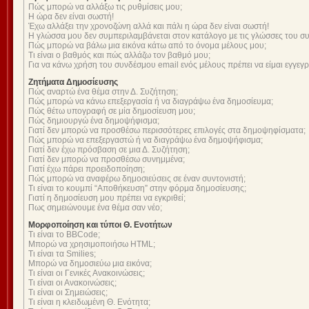
Πώς μπορώ να αλλάξω τις ρυθμίσεις μου;
Η ώρα δεν είναι σωστή!
Έχω αλλάξει την χρονοζώνη αλλά και πάλι η ώρα δεν είναι σωστή!
Η γλώσσα μου δεν συμπεριλαμβάνεται στον κατάλογο με τις γλώσσες του σ
Πώς μπορώ να βάλω μια εικόνα κάτω από το όνομα μέλους μου;
Τι είναι ο βαθμός και πώς αλλάζω τον βαθμό μου;
Για να κάνω χρήση του συνδέσμου email ενός μέλους πρέπει να είμαι εγγεγ
Ζητήματα Δημοσίευσης
Πώς αναρτώ ένα θέμα στην Δ. Συζήτηση;
Πώς μπορώ να κάνω επεξεργασία ή να διαγράψω ένα δημοσίευμα;
Πώς θέτω υπογραφή σε μία δημοσίευση μου;
Πώς δημιουργώ ένα δημοψήφισμα;
Γιατί δεν μπορώ να προσθέσω περισσότερες επιλογές στα δημοψηφίσματα;
Πώς μπορώ να επεξεργαστώ ή να διαγράψω ένα δημοψήφισμα;
Γιατί δεν έχω πρόσβαση σε μια Δ. Συζήτηση;
Γιατί δεν μπορώ να προσθέσω συνημμένα;
Γιατί έχω πάρει προειδοποίηση;
Πώς μπορώ να αναφέρω δημοσιεύσεις σε έναν συντονιστή;
Τι είναι το κουμπί “Αποθήκευση” στην φόρμα δημοσίευσης;
Γιατί η δημοσίευση μου πρέπει να εγκριθεί;
Πως σημειώνουμε ένα θέμα σαν νέο;
Μορφοποίηση και τύποι Θ. Ενοτήτων
Τι είναι το BBCode;
Μπορώ να χρησιμοποιήσω HTML;
Τι είναι τα Smilies;
Μπορώ να δημοσιεύω μια εικόνα;
Τι είναι οι Γενικές Ανακοινώσεις;
Τι είναι οι Ανακοινώσεις;
Τι είναι οι Σημειώσεις;
Τι είναι η κλειδωμένη Θ. Ενότητα;