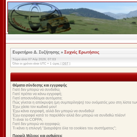
Ευρετήριο Δ. Συζήτησης
»
Συχνές Ερωτήσεις
Τώρα είναι 07 Αύγ 2026, 07:03
Όλοι οι χρόνοι είναι UTC + 1 ώρες [
DST
]
Θέματα σύνδεσης και εγγραφής
Γιατί δεν μπορώ να συνδεθώ;
Γιατί πρέπει να κάνω εγγραφή;
Γιατί αποσυνδέομαι αυτόματα;
Πώς γίνεται η απόκρυψη (μη συμπερίληψη) του ονόματός μου στη λίστα τω
Έχω χάσει τον κωδικό μου!
Έχω κάνει εγγραφή, αλλά δεν μπορώ να συνδεθώ!
Έχω εγγραφεί κατά το παρελθόν αλλά δεν μπορώ να συνδεθώ πλέον!
Τι είναι το COPPA;
Γιατί δεν μπορώ να εγγραφώ;
Τι κάνει η επιλογή “Διαγράψτε όλα τα cookies του συστήματος”;
Προφίλ Μέλους και ρυθμίσεις