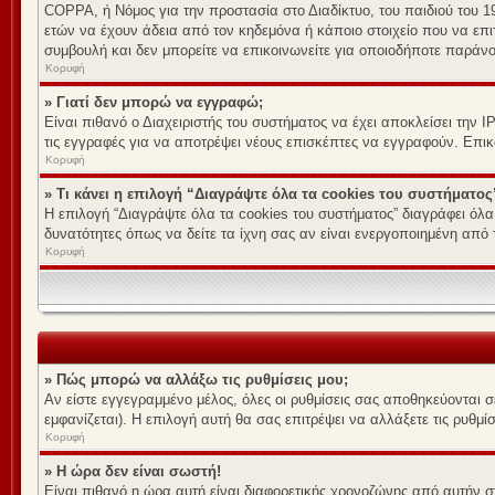
COPPA, ή Νόμος για την προστασία στο Διαδίκτυο, του παιδιού του 
ετών να έχουν άδεια από τον κηδεμόνα ή κάποιο στοιχείο που να ε
συμβουλή και δεν μπορείτε να επικοινωνείτε για οποιοδήποτε παράν
Κορυφή
» Γιατί δεν μπορώ να εγγραφώ;
Είναι πιθανό ο Διαχειριστής του συστήματος να έχει αποκλείσει την 
τις εγγραφές για να αποτρέψει νέους επισκέπτες να εγγραφούν. Επικ
Κορυφή
» Τι κάνει η επιλογή “Διαγράψτε όλα τα cookies του συστήματος
Η επιλογή “Διαγράψτε όλα τα cookies του συστήματος” διαγράφει όλα
δυνατότητες όπως να δείτε τα ίχνη σας αν είναι ενεργοποιημένη από
Κορυφή
» Πώς μπορώ να αλλάξω τις ρυθμίσεις μου;
Αν είστε εγγεγραμμένο μέλος, όλες οι ρυθμίσεις σας αποθηκεύονται 
εμφανίζεται). Η επιλογή αυτή θα σας επιτρέψει να αλλάξετε τις ρυθμίσ
Κορυφή
» Η ώρα δεν είναι σωστή!
Είναι πιθανό η ώρα αυτή είναι διαφορετικής χρονοζώνης από αυτήν σ