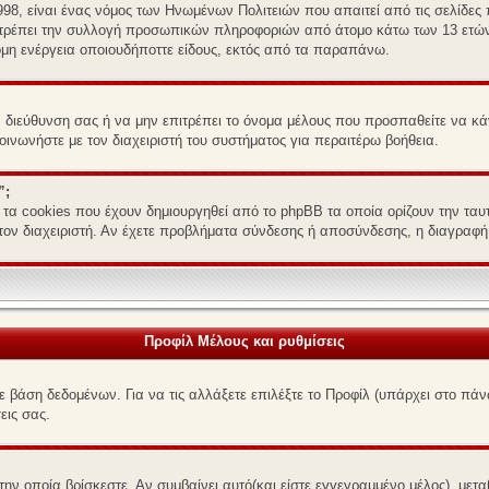
1998, είναι ένας νόμος των Ηνωμένων Πολιτειών που απαιτεί από τις σελίδ
πιτρέπει την συλλογή προσωπικών πληροφοριών από άτομο κάτω των 13 ετών.
ομη ενέργεια οποιουδήποττε είδους, εκτός από τα παραπάνω.
IP διεύθυνση σας ή να μην επιτρέπει το όνομα μέλους που προσπαθείτε να κά
οινωνήστε με τον διαχειριστή του συστήματος για περαιτέρω βοήθεια.
”;
 τα cookies που έχουν δημιουργηθεί από το phpBB τα οποία ορίζουν την ταυτ
 τον διαχειριστή. Αν έχετε προβλήματα σύνδεσης ή αποσύνδεσης, η διαγραφή
Προφίλ Μέλους και ρυθμίσεις
σε βάση δεδομένων. Για να τις αλλάξετε επιλέξτε το Προφίλ (υπάρχει στο π
εις σας.
την οποία βρίσκεστε. Αν συμβαίνει αυτό(και είστε εγγεγραμμένο μέλος), μετ