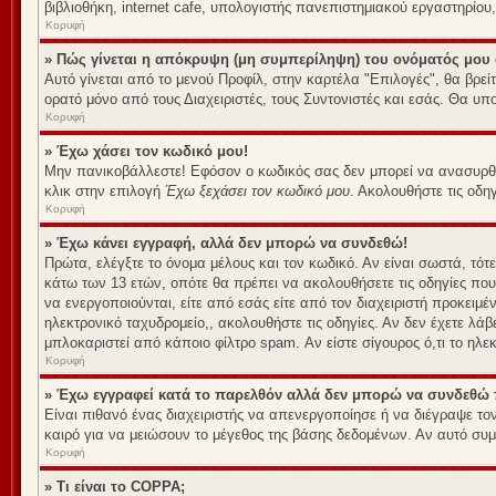
βιβλιοθήκη, internet cafe, υπολογιστής πανεπιστημιακού εργαστηρίου, 
Κορυφή
» Πώς γίνεται η απόκρυψη (μη συμπερίληψη) του ονόματός μου
Αυτό γίνεται από το μενού Προφίλ, στην καρτέλα "Επιλογές", θα βρεί
ορατό μόνο από τους Διαχειριστές, τους Συντονιστές και εσάς. Θα υπ
Κορυφή
» Έχω χάσει τον κωδικό μου!
Μην πανικοβάλλεστε! Εφόσον ο κωδικός σας δεν μπορεί να ανασυρθεί 
κλικ στην επιλογή
Έχω ξεχάσει τον κωδικό μου
. Ακολουθήστε τις οδη
Κορυφή
» Έχω κάνει εγγραφή, αλλά δεν μπορώ να συνδεθώ!
Πρώτα, ελέγξτε το όνομα μέλους και τον κωδικό. Αν είναι σωστά, τότ
κάτω των 13 ετών, οπότε θα πρέπει να ακολουθήσετε τις οδηγίες που
να ενεργοποιούνται, είτε από εσάς είτε από τον διαχειριστή προκειμ
ηλεκτρονικό ταχυδρομείο,, ακολουθήστε τις οδηγίες. Αν δεν έχετε λάβ
μπλοκαριστεί από κάποιο φίλτρο spam. Αν είστε σίγουρος ό,τι το ηλ
Κορυφή
» Έχω εγγραφεί κατά το παρελθόν αλλά δεν μπορώ να συνδεθώ 
Είναι πιθανό ένας διαχειριστής να απενεργοποίησε ή να διέγραψε τ
καιρό για να μειώσουν το μέγεθος της βάσης δεδομένων. Αν αυτό συμ
Κορυφή
» Τι είναι το COPPA;