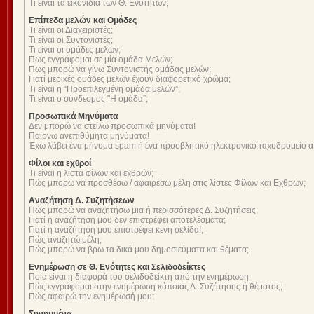
Τι είναι τα εικονίδια των Θ. Ενοτήτων;
Επίπεδα μελών και Ομάδες
Τι είναι οι Διαχειριστές;
Τι είναι οι Συντονιστές;
Τι είναι οι ομάδες μελών;
Πως εγγράφομαι σε μία ομάδα Μελών;
Πως μπορώ να γίνω Συντονιστής ομάδας μελών;
Γιατί μερικές ομάδες μελών έχουν διαφορετικό χρώμα;
Τι είναι η “Προεπιλεγμένη ομάδα μελών”;
Τι είναι ο σύνδεσμος "Η ομάδα”;
Προσωπικά Μηνύματα
Δεν μπορώ να στείλω προσωπικά μηνύματα!
Παίρνω ανεπιθύμητα μηνύματα!
Έχω λάβει ένα μήνυμα spam ή ένα προσβλητικό ηλεκτρονικό ταχυδρομείο α
Φίλοι και εχθροί
Τι είναι η λίστα φίλων και εχθρών;
Πώς μπορώ να προσθέσω / αφαιρέσω μέλη στις λίστες Φίλων και Εχθρών;
Αναζήτηση Δ. Συζητήσεων
Πώς μπορώ να αναζητήσω μια ή περισσότερες Δ. Συζητήσεις;
Γιατί η αναζήτηση μου δεν επιστρέφει αποτελέσματα;
Γιατί η αναζήτηση μου επιστρέφει κενή σελίδα!;
Πώς αναζητώ μέλη;
Πώς μπορώ να βρω τα δικά μου δημοσιεύματα και θέματα;
Ενημέρωση σε Θ. Ενότητες και Σελιδοδείκτες
Ποια είναι η διαφορά του σελιδοδείκτη από την ενημέρωση;
Πώς εγγράφομαι στην ενημέρωση κάποιας Δ. Συζήτησης ή θέματος;
Πώς αφαιρώ την ενημέρωσή μου;