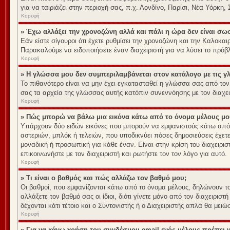
για να ταιριάζει στην περιοχή σας, π.χ. Λονδίνο, Παρίσι, Νέα Υόρκη,
Κορυφή
» Έχω αλλάξει την χρονοζώνη αλλά και πάλι η ώρα δεν είναι σω
Εάν είστε σίγουροι ότι έχετε ρυθμίσει την χρονοζώνη και την Καλοκα
Παρακαλούμε να ειδοποιήσετε έναν διαχειριστή για να λύσει το πρόβ
Κορυφή
» Η γλώσσα μου δεν συμπεριλαμβάνεται στον κατάλογο με τις 
Το πιθανότερο είναι να μην έχει εγκατασταθεί η γλώσσα σας από τον 
σας τα αρχεία της γλώσσας αυτής κατόπιν συνεννόησης με τον διαχει
Κορυφή
» Πώς μπορώ να βάλω μια εικόνα κάτω από το όνομα μέλους μο
Υπάρχουν δύο ειδών εικόνες που μπορούν να εμφανιστούς κάτω από το
αστεριών, μπλόκ ή τελειών, που υποδικνύει πόσες δημοσιεύσεις έχετ
μοναδική ή προσωπική για κάθε έναν. Είναι στην κρίση του διαχειρισ
επικοινωνήστε με τον διαχειριστή και ρωτήστε τον τον λόγο για αυτό.
Κορυφή
» Τι είναι ο βαθμός και πώς αλλάζω τον βαθμό μου;
Οι βαθμοί, που εμφανίζονται κάτω από το όνομα μέλους, δηλώνουν τον
αλλάξετε τον βαθμό σας οι ίδιοι, διότι γίνετε μόνο από τον διαχειρ
δέχονται κάτι τέτοιο και ο Συντονιστής ή ο Διαχειριστής απλά θα μει
Κορυφή
» Για να κάνω χρήση του συνδέσμου email ενός μέλους πρέπει ν