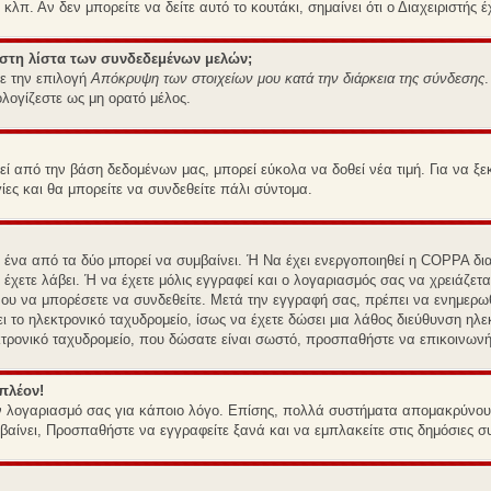
κλπ. Αν δεν μπορείτε να δείτε αυτό το κουτάκι, σημαίνει ότι ο Διαχειριστής 
 στη λίστα των συνδεδεμένων μελών;
τε την επιλογή
Απόκρυψη των στοιχείων μου κατά την διάρκεια της σύνδεσης
ολογίζεστε ως μη ορατό μέλος.
από την βάση δεδομένων μας, μπορεί εύκολα να δοθεί νέα τιμή. Για να ξεκι
γίες και θα μπορείτε να συνδεθείτε πάλι σύντομα.
ε ένα από τα δύο μπορεί να συμβαίνει. Ή Να έχει ενεργοποιηθεί η COPPA δια
 έχετε λάβει. Ή να έχετε μόλις εγγραφεί και ο λογαριασμός σας να χρειάζετ
ένου να μπορέσετε να συνδεθείτε. Μετά την εγγραφή σας, πρέπει να ενημερω
ει το ηλεκτρονικό ταχυδρομείο, ίσως να έχετε δώσει μια λάθος διεύθυνση ηλε
εκτρονικό ταχυδρομείο, που δώσατε είναι σωστό, προσπαθήστε να επικοινωνήσ
πλέον!
ον λογαριασμό σας για κάποιο λόγο. Επίσης, πολλά συστήματα απομακρύνου
βαίνει, Προσπαθήστε να εγγραφείτε ξανά και να εμπλακείτε στις δημόσιες συ