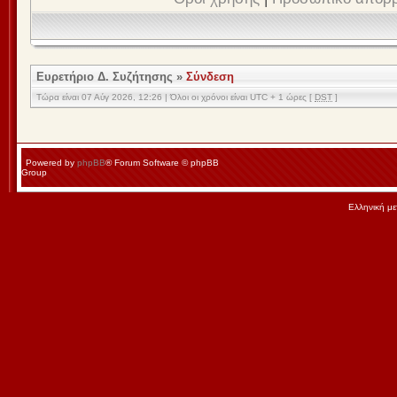
Ευρετήριο Δ. Συζήτησης
»
Σύνδεση
Τώρα είναι 07 Αύγ 2026, 12:26 | Όλοι οι χρόνοι είναι UTC + 1 ώρες [
DST
]
Powered by
phpBB
® Forum Software © phpBB
Group
Ελληνική μ