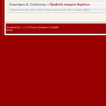
Ευρετήριο Δ. Συζήτησης
»
Προβολή ενεργών θεμάτων
Τώρα είναι 07 Αύγ 2026, 20:25 | Όλοι οι χρόνοι είναι UTC + 1 ώρες [
DST
]
Powered by
phpBB
® Forum Software © phpBB
Group