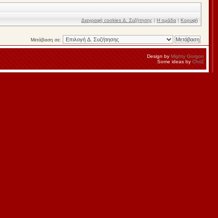
Διαγραφή cookies Δ. Συζήτησης
|
Η ομάδα
|
Κορυφή
Μετάβαση σε:
Design by
Mighty Gorgon
Some ideas by
ChriZ