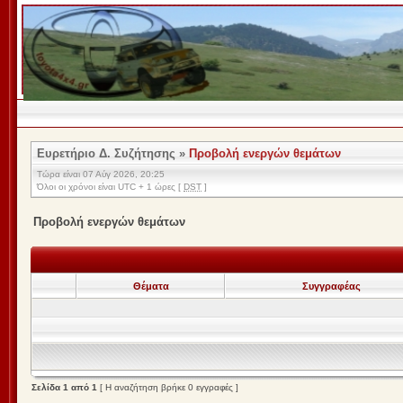
Ευρετήριο Δ. Συζήτησης
»
Προβολή ενεργών θεμάτων
Τώρα είναι 07 Αύγ 2026, 20:25
Όλοι οι χρόνοι είναι UTC + 1 ώρες [
DST
]
Προβολή ενεργών θεμάτων
Θέματα
Συγγραφέας
Σελίδα
1
από
1
[ Η αναζήτηση βρήκε 0 εγγραφές ]