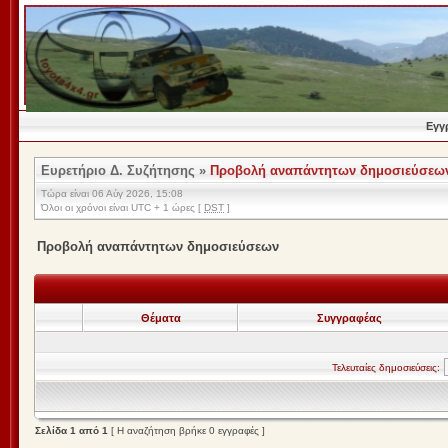
Εγγ
Ευρετήριο Δ. Συζήτησης
»
Προβολή αναπάντητων δημοσιεύσεω
Τώρα είναι 06 Αύγ 2026, 15:08
Όλοι οι χρόνοι είναι UTC + 1 ώρες [
DST
]
Προβολή αναπάντητων δημοσιεύσεων
Θέματα
Συγγραφέας
Τελευταίες δημοσιεύσεις:
Σελίδα
1
από
1
[ Η αναζήτηση βρήκε 0 εγγραφές ]