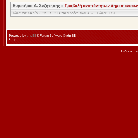
Ευρετήριο Δ. Συζήτησης
»
Προβολή αναπάντητων δημοσιεύσεω
Τώρα είναι 06 Αύγ 2026, 15:08 | Όλοι οι χρόνοι είναι UTC + 1 ώρες [
DST
]
Powered by
phpBB
® Forum Software © phpBB
Group
Ελληνική μ