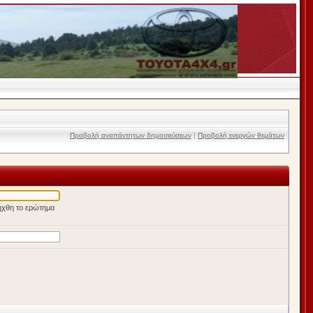
Προβολή αναπάντητων δημοσιεύσεων
|
Προβολή ενεργών θεμάτων
ήχθη το ερώτημα