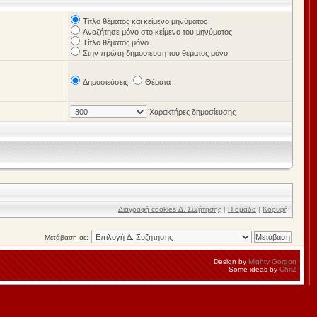
Τίτλο θέματος και κείμενο μηνύματος
Αναζήτησε μόνο στο κείμενο του μηνύματος
Τίτλο θέματος μόνο
Στην πρώτη δημοσίευση του θέματος μόνο
Δημοσιεύσεις
Θέματα
Χαρακτήρες δημοσίευσης
Διαγραφή cookies Δ. Συζήτησης
|
Η ομάδα
|
Κορυφή
Μετάβαση σε:
Design by
Mighty Gorgon
Some ideas by
ChriZ