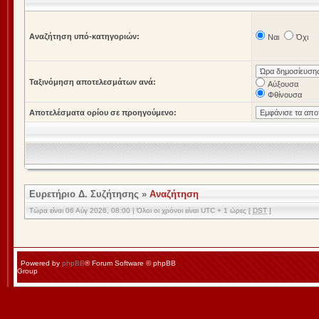
Αναζήτηση υπό-κατηγοριών:
Ναι
Όχι
Ταξινόμηση αποτελεσμάτων ανά:
Αύξουσα
Φθίνουσα
Αποτελέσματα ορίου σε προηγούμενο:
Ευρετήριο Δ. Συζήτησης
»
Αναζήτηση
Τώρα είναι 06 Αύγ 2026, 08:00 | Όλοι οι χρόνοι είναι UTC + 1 ώρες [
DST
]
Powered by
phpBB
® Forum Software © phpBB
Group