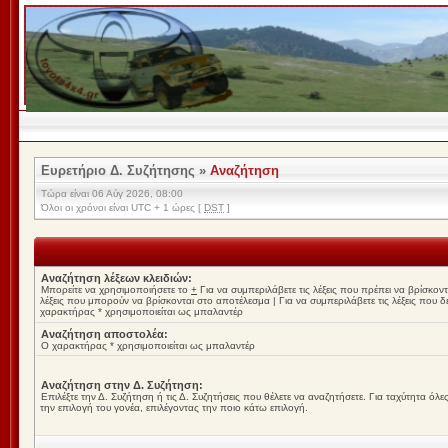
Ευρετήριο Δ. Συζήτησης
»
Αναζήτηση
Τώρα είναι 06 Αύγ 2026, 08:00
Όλοι οι χρόνοι είναι UTC + 1 ώρες [
DST
]
Αναζήτηση λέξεων κλειδιών:
Μπορείτε να χρησιμοποιήσετε το
+
Για να συμπεριλάβετε τις λέξεις που πρέπει να βρίσκο
λέξεις που μπορούν να βρίσκονται στο αποτέλεσμα
|
Για να συμπεριλάβετε τις λέξεις που 
χαρακτήρας * χρησιμοποιείται ως μπαλαντέρ
Αναζήτηση αποστολέα:
Ο χαρακτήρας * χρησιμοποιείται ως μπαλαντέρ
Αναζήτηση στην Δ. Συζήτηση:
Επιλέξτε την Δ. Συζήτηση ή τις Δ. Συζητήσεις που θέλετε να αναζητήσετε. Για ταχύτητα ό
την επιλογή του γονέα, επιλέγοντας την ποιο κάτω επιλογή.