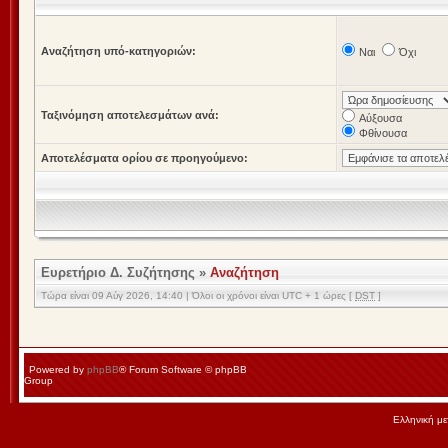
Αναζήτηση υπό-κατηγοριών:
Ναι
Όχι
Ταξινόμηση αποτελεσμάτων ανά:
Αύξουσα
Φθίνουσα
Αποτελέσματα ορίου σε προηγούμενο:
Ευρετήριο Δ. Συζήτησης
»
Αναζήτηση
Τώρα είναι 09 Αύγ 2026, 14:40 | Όλοι οι χρόνοι είναι UTC + 1 ώρες [
DST
]
Powered by
phpBB
® Forum Software © phpBB
Group
Ελληνική μ