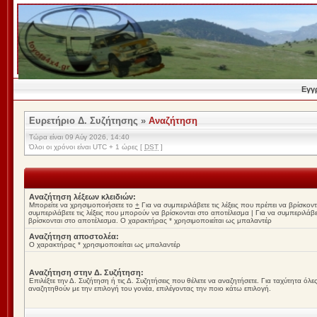
Εγγ
Ευρετήριο Δ. Συζήτησης
»
Αναζήτηση
Τώρα είναι 09 Αύγ 2026, 14:40
Όλοι οι χρόνοι είναι UTC + 1 ώρες [
DST
]
Αναζήτηση λέξεων κλειδιών:
Μπορείτε να χρησιμοποιήσετε το
+
Για να συμπεριλάβετε τις λέξεις που πρέπει να βρίσκο
συμπεριλάβετε τις λέξεις που μπορούν να βρίσκονται στο αποτέλεσμα
|
Για να συμπεριλάβετ
βρίσκονται στο αποτέλεσμα. Ο χαρακτήρας * χρησιμοποιείται ως μπαλαντέρ
Αναζήτηση αποστολέα:
Ο χαρακτήρας * χρησιμοποιείται ως μπαλαντέρ
Αναζήτηση στην Δ. Συζήτηση:
Επιλέξτε την Δ. Συζήτηση ή τις Δ. Συζητήσεις που θέλετε να αναζητήσετε. Για ταχύτητα όλ
αναζητηθούν με την επιλογή του γονέα, επιλέγοντας την ποιο κάτω επιλογή.