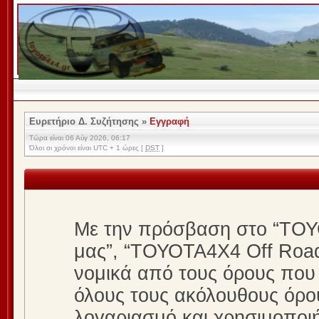
Ευρετήριο Δ. Συζήτησης
»
Εγγραφή
Τώρα είναι 06 Αύγ 2026, 06:17
Όλοι οι χρόνοι είναι UTC + 1 ώρες [
DST
]
Με την πρόσβαση στο “ΤΟΥΟΤ
μας”, “ΤΟΥΟΤΑ4Χ4 Off Road C
νομικά από τους όρους που 
όλους τους ακόλουθους όρο
λογαριασμό και χρησιμοποι