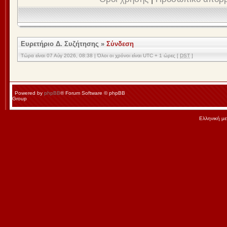
Ευρετήριο Δ. Συζήτησης
»
Σύνδεση
Τώρα είναι 07 Αύγ 2026, 08:38 | Όλοι οι χρόνοι είναι UTC + 1 ώρες [
DST
]
Powered by
phpBB
® Forum Software © phpBB
Group
Ελληνική μ