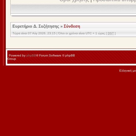
Ευρετήριο Δ. Συζήτησης
»
Σύνδεση
Τώρα είναι 07 Αύγ 2026, 23:15 | Όλοι οι χρόνοι είναι UTC + 1 ώρες [
DST
]
Powered by
phpBB
® Forum Software © phpBB
Group
Ελληνική μ